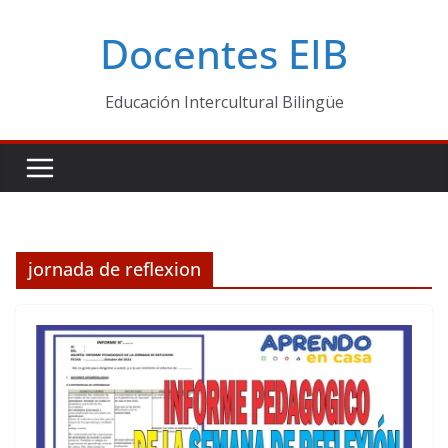
Skip
Docentes EIB
to
content
Educación Intercultural Bilingüe
jornada de reflexion