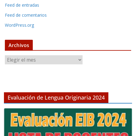
Feed de entradas
Feed de comentarios
WordPress.org
Archivos
A
r
c
h
i
v
Evaluación de Lengua Originaria 2024
o
s