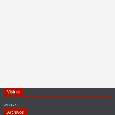
Visitas
4971763
Archivos