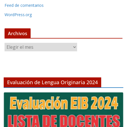
Feed de comentarios
WordPress.org
Archivos
A
r
c
h
i
v
Evaluación de Lengua Originaria 2024
o
s