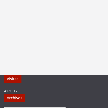
Visitas
4971517
Archivos