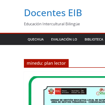
Skip
Docentes EIB
to
content
Educación Intercultural Bilingüe
QUECHUA
EVALUACIÓN LO
BIBLIOTECA
minedu: plan lector