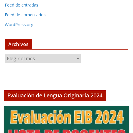
Feed de entradas
Feed de comentarios
WordPress.org
Archivos
A
r
c
h
i
v
Evaluación de Lengua Originaria 2024
o
s