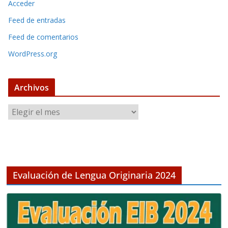
Acceder
Feed de entradas
Feed de comentarios
WordPress.org
Archivos
A
r
c
h
i
v
Evaluación de Lengua Originaria 2024
o
s