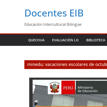
Skip
Docentes EIB
to
content
Educación Intercultural Bilingüe
QUECHUA
EVALUACIÓN LO
BIBLIOTECA
minedu: vacaciones escolares de octub