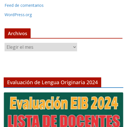
Feed de comentarios
WordPress.org
Archivos
A
r
c
h
i
v
Evaluación de Lengua Originaria 2024
o
s