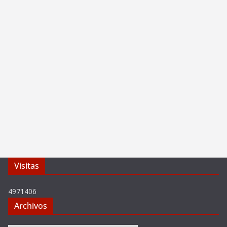
Visitas
4971406
Archivos