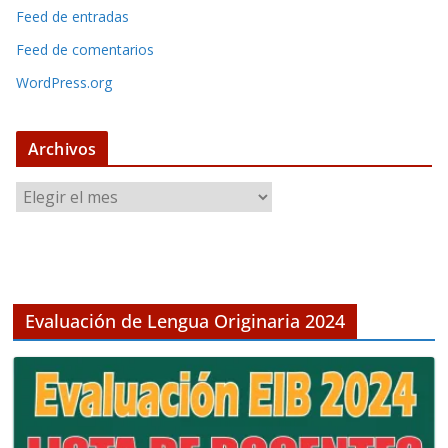
Feed de entradas
Feed de comentarios
WordPress.org
Archivos
A
r
c
h
i
v
Evaluación de Lengua Originaria 2024
o
s