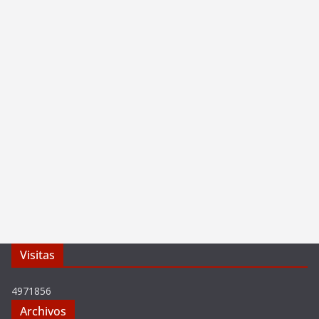
Visitas
4971856
Archivos