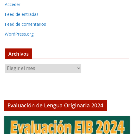
Acceder
Feed de entradas
Feed de comentarios
WordPress.org
Archivos
A
r
c
h
i
v
Evaluación de Lengua Originaria 2024
o
s