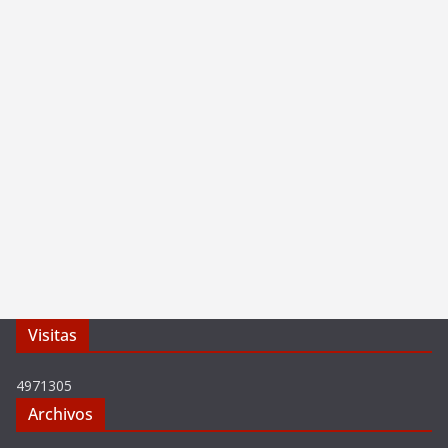
Visitas
4971305
Archivos