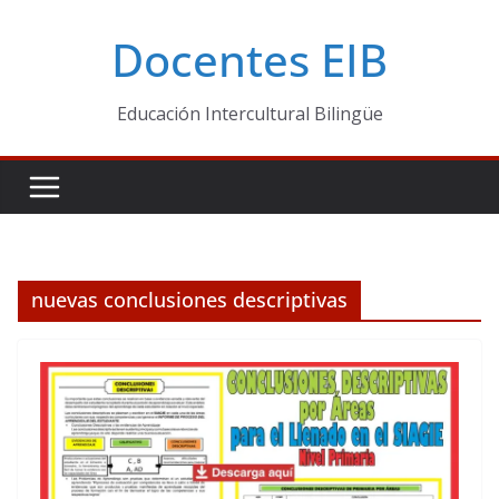
Skip
Docentes EIB
to
content
Educación Intercultural Bilingüe
nuevas conclusiones descriptivas