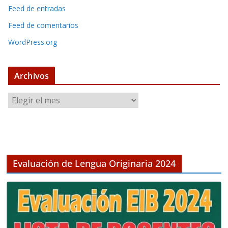
Feed de entradas
Feed de comentarios
WordPress.org
Archivos
A
r
c
h
i
v
Evaluación de Lengua Originaria 2024
o
s