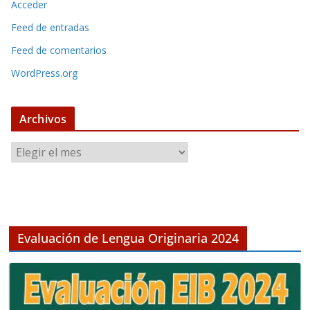
Acceder
Feed de entradas
Feed de comentarios
WordPress.org
Archivos
A
r
c
h
i
v
Evaluación de Lengua Originaria 2024
o
s