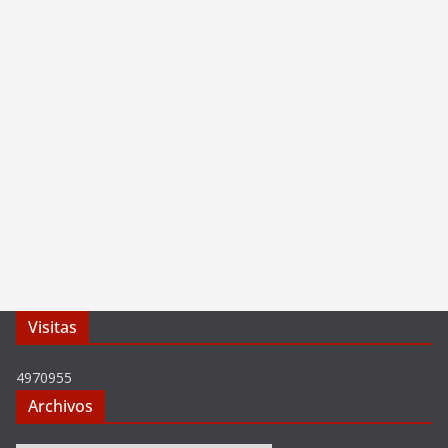
Visitas
4970955
Archivos