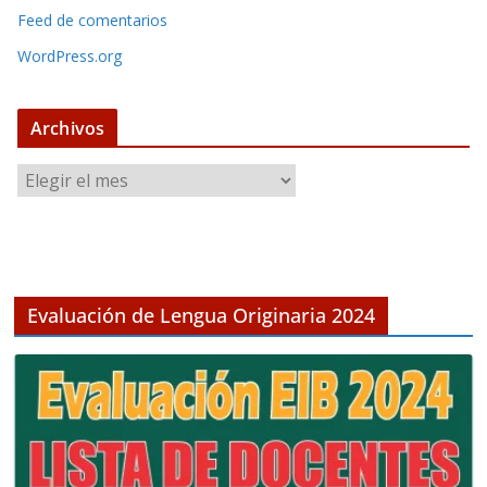
Feed de comentarios
WordPress.org
Archivos
A
r
c
h
i
v
Evaluación de Lengua Originaria 2024
o
s