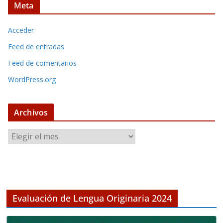
Meta
Acceder
Feed de entradas
Feed de comentarios
WordPress.org
Archivos
A
r
c
h
i
v
Evaluación de Lengua Originaria 2024
o
s