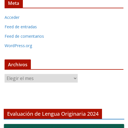
Meta
Acceder
Feed de entradas
Feed de comentarios
WordPress.org
Archivos
A
r
c
h
i
v
Evaluación de Lengua Originaria 2024
o
s