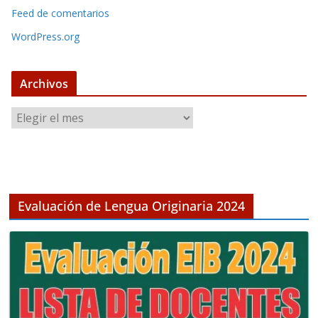
Feed de comentarios
WordPress.org
Archivos
A
r
c
h
i
v
Evaluación de Lengua Originaria 2024
o
s