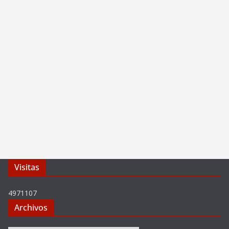
Visitas
4971107
Archivos