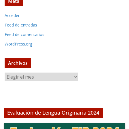
Meta
Acceder
Feed de entradas
Feed de comentarios
WordPress.org
Archivos
A
r
c
h
i
v
Evaluación de Lengua Originaria 2024
o
s