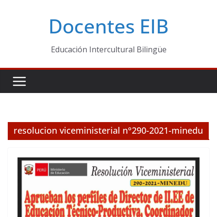
Skip
Docentes EIB
to
content
Educación Intercultural Bilingüe
resolucion viceministerial n°290-2021-minedu