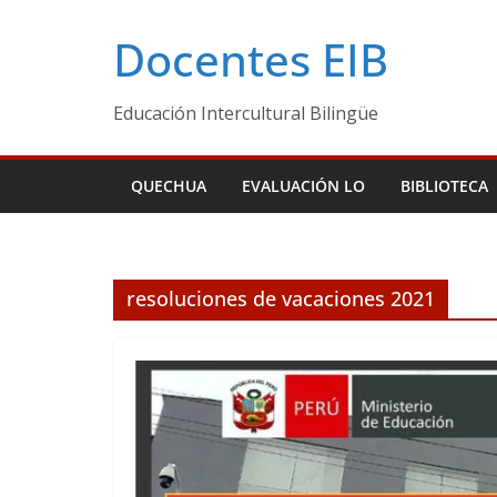
Skip
Docentes EIB
to
content
Educación Intercultural Bilingüe
QUECHUA
EVALUACIÓN LO
BIBLIOTECA
resoluciones de vacaciones 2021