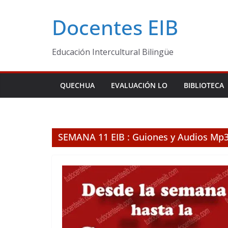
Skip
Docentes EIB
to
content
Educación Intercultural Bilingüe
QUECHUA
EVALUACIÓN LO
BIBLIOTECA
SEMANA 11 EIB : Guiones y Audios Mp3