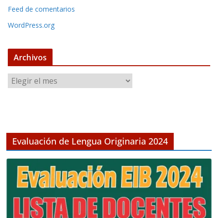
Feed de comentarios
WordPress.org
Archivos
A
r
c
h
i
v
Evaluación de Lengua Originaria 2024
o
s