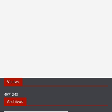
Visitas
4971243
Archivos