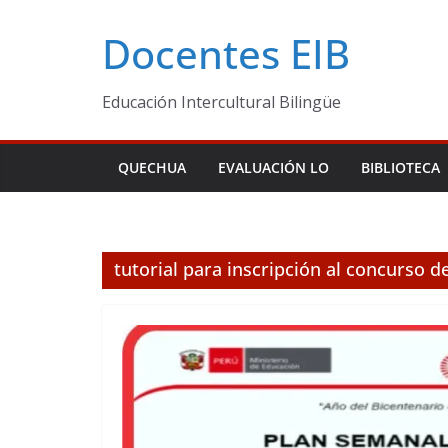
Skip
Docentes EIB
to
content
Educación Intercultural Bilingüe
QUECHUA
EVALUACIÓN LO
BIBLIOTECA
tutorial para inscripción al concurso