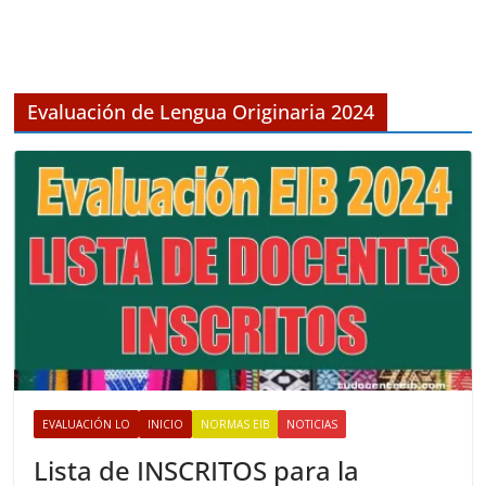
r
c
h
i
v
Evaluación de Lengua Originaria 2024
o
s
EVALUACIÓN LO
INICIO
NORMAS EIB
NOTICIAS
Lista de INSCRITOS para la