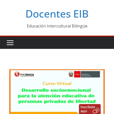
Skip
Docentes EIB
to
content
Educación Intercultural Bilingüe