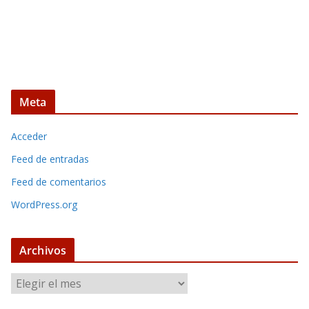
Meta
Acceder
Feed de entradas
Feed de comentarios
WordPress.org
Archivos
A
r