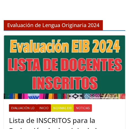
c
h
i
v
Evaluación de Lengua Originaria 2024
o
s
EVALUACIÓN LO
INICIO
NORMAS EIB
NOTICIAS
Lista de INSCRITOS para la