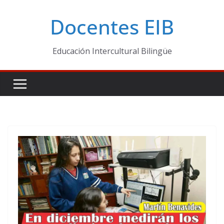
Skip
Docentes EIB
to
content
Educación Intercultural Bilingüe