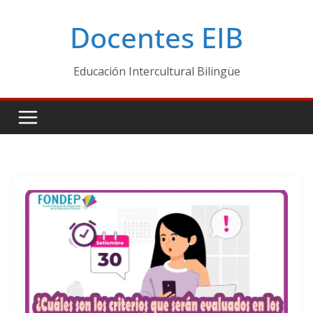
Skip
Docentes EIB
to
content
Educación Intercultural Bilingüe