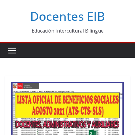
Skip
Docentes EIB
to
content
Educación Intercultural Bilingüe