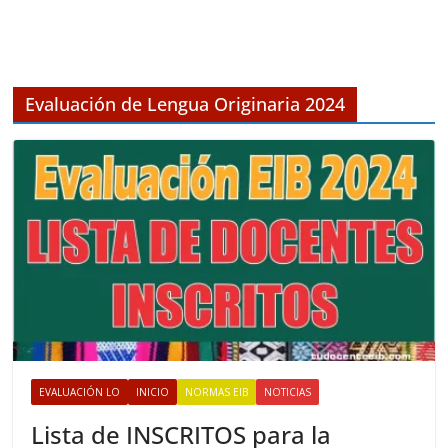
r
c
h
i
v
Evaluación de Lengua Originaria 2024
o
s
EVALUACIÓN LO
INICIO
NORMAS EIB
NOTICIAS
Lista de INSCRITOS para la