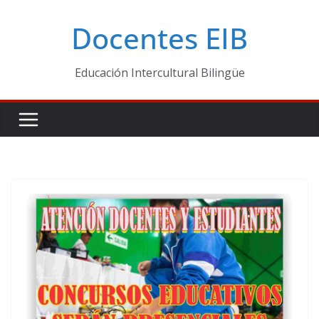
Skip
Docentes EIB
to
content
Educación Intercultural Bilingüe