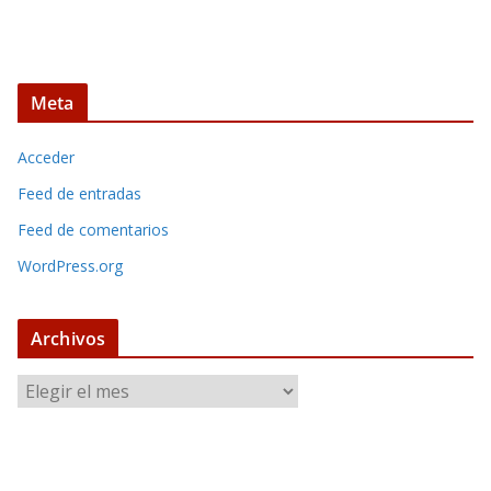
Meta
Acceder
Feed de entradas
Feed de comentarios
WordPress.org
Archivos
A
r
c
h