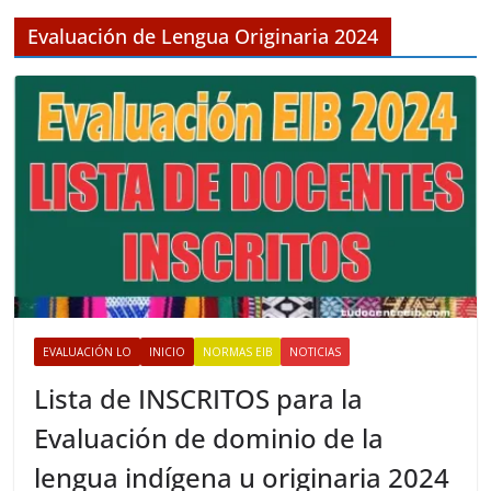
i
v
Evaluación de Lengua Originaria 2024
o
s
EVALUACIÓN LO
INICIO
NORMAS EIB
NOTICIAS
Lista de INSCRITOS para la
Evaluación de dominio de la
lengua indígena u originaria 2024