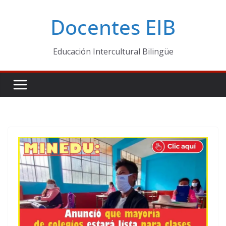
Skip
Docentes EIB
to
content
Educación Intercultural Bilingüe