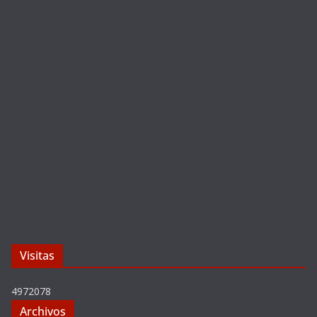
Visitas
4972078
Archivos