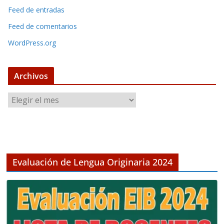
Feed de entradas
Feed de comentarios
WordPress.org
Archivos
A
r
c
h
i
v
Evaluación de Lengua Originaria 2024
o
s