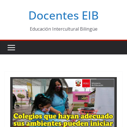
Skip
Docentes EIB
to
content
Educación Intercultural Bilingüe