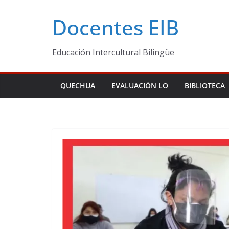
Skip
Docentes EIB
to
content
Educación Intercultural Bilingüe
QUECHUA
EVALUACIÓN LO
BIBLIOTECA