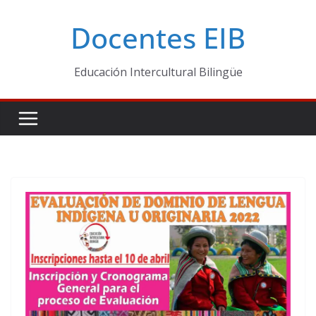
Skip
Docentes EIB
to
content
Educación Intercultural Bilingüe