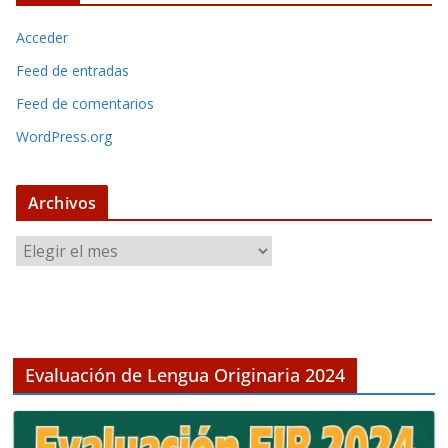
Acceder
Feed de entradas
Feed de comentarios
WordPress.org
Archivos
A
r
c
h
i
v
Evaluación de Lengua Originaria 2024
o
s