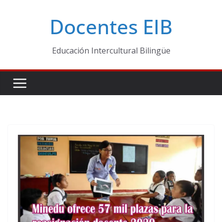
Skip
Docentes EIB
to
content
Educación Intercultural Bilingüe