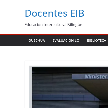
Skip
Docentes EIB
to
content
Educación Intercultural Bilingüe
QUECHUA
EVALUACIÓN LO
BIBLIOTECA