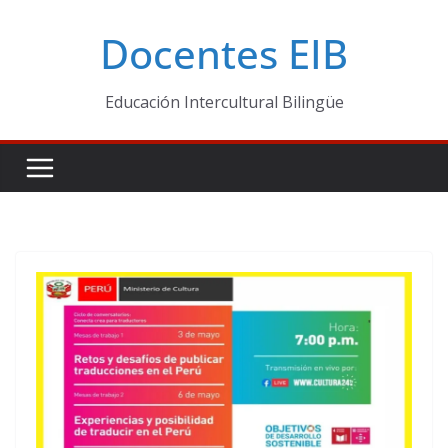
Skip
Docentes EIB
to
content
Educación Intercultural Bilingüe