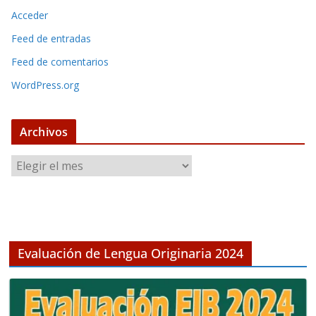
Acceder
Feed de entradas
Feed de comentarios
WordPress.org
Archivos
A
r
c
h
i
v
Evaluación de Lengua Originaria 2024
o
s