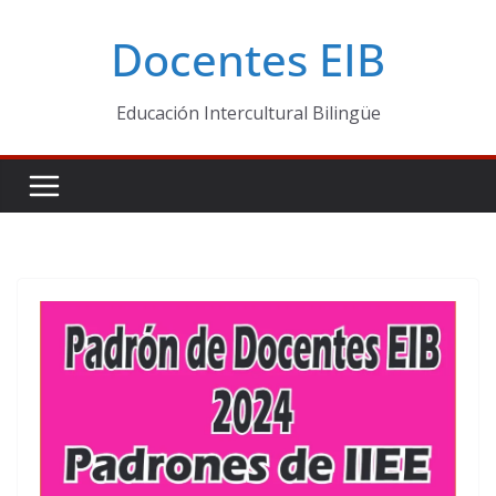
Skip
Docentes EIB
to
content
Educación Intercultural Bilingüe