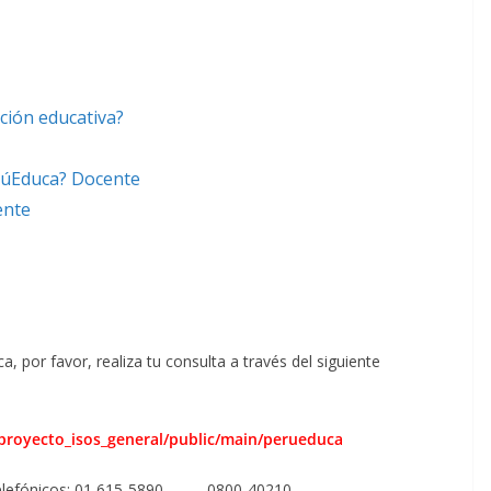
:
ución educativa?
rúEduca
? Docente
ente
 por favor, realiza tu consulta a través del siguiente
/proyecto_isos_general/public/main/perueduca
elefónicos:
01 615-5890 0800-40210