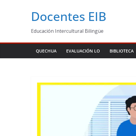
Skip
Docentes EIB
to
content
Educación Intercultural Bilingüe
QUECHUA
EVALUACIÓN LO
BIBLIOTECA