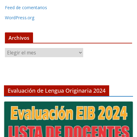
Feed de comentarios
WordPress.org
Archivos
A
r
c
h
i
v
Evaluación de Lengua Originaria 2024
o
s