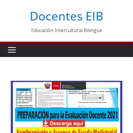
Skip
Docentes EIB
to
content
Educación Intercultural Bilingüe