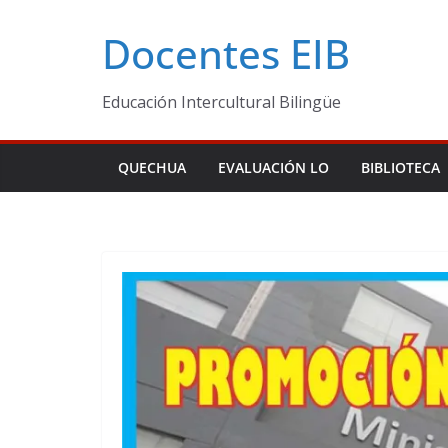
Skip
Docentes EIB
to
content
Educación Intercultural Bilingüe
QUECHUA
EVALUACIÓN LO
BIBLIOTECA