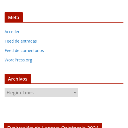
Meta
Acceder
Feed de entradas
Feed de comentarios
WordPress.org
Archivos
A
r
c
h
i
v
Evaluación de Lengua Originaria 2024