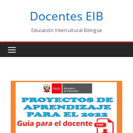
Skip
Docentes EIB
to
content
Educación Intercultural Bilingüe