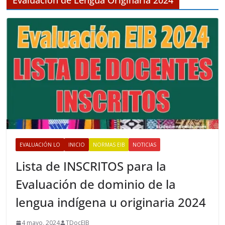
o
s
EVALUACIÓN LO
INICIO
NORMAS EIB
NOTICIAS
Lista de INSCRITOS para la
Evaluación de dominio de la
lengua indígena u originaria 2024
4 mayo, 2024
TDocEIB