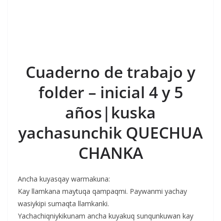
Cuaderno de trabajo y
folder – inicial 4 y 5
años|kuska
yachasunchik QUECHUA
CHANKA
Ancha kuyasqay warmakuna:
Kay llamkana maytuqa qampaqmi. Paywanmi yachay
wasiykipi sumaqta llamkanki.
Yachachiqniykikunam ancha kuyakuq sunqunkuwan kay