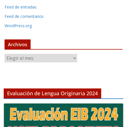
Feed de entradas
Feed de comentarios
WordPress.org
Archivos
A
r
c
h
i
v
Evaluación de Lengua Originaria 2024
o
s