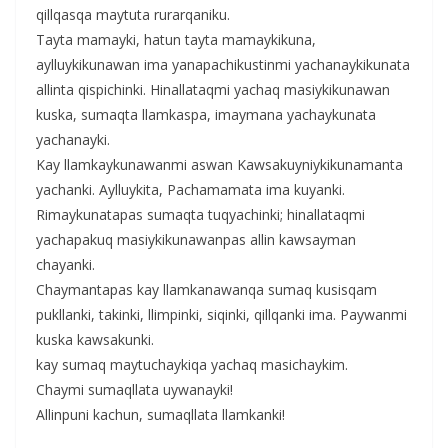
qillqasqa maytuta rurarqaniku.
Tayta mamayki, hatun tayta mamaykikuna,
aylluykikunawan ima yanapachikustinmi yachanaykikunata
allinta qispichinki. Hinallataqmi yachaq masiykikunawan
kuska, sumaqta llamkaspa, imaymana yachaykunata
yachanayki.
Kay llamkaykunawanmi aswan Kawsakuyniykikunamanta
yachanki. Aylluykita, Pachamamata ima kuyanki.
Rimaykunatapas sumaqta tuqyachinki; hinallataqmi
yachapakuq masiykikunawanpas allin kawsayman
chayanki.
Chaymantapas kay llamkanawanqa sumaq kusisqam
pukllanki, takinki, llimpinki, siqinki, qillqanki ima. Paywanmi
kuska kawsakunki.
kay sumaq maytuchaykiqa yachaq masichaykim.
Chaymi sumaqllata uywanayki!
Allinpuni kachun, sumaqllata llamkanki!