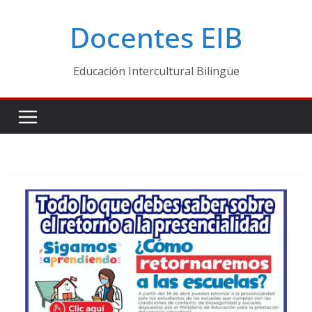
Skip
Docentes EIB
to
content
Educación Intercultural Bilingüe