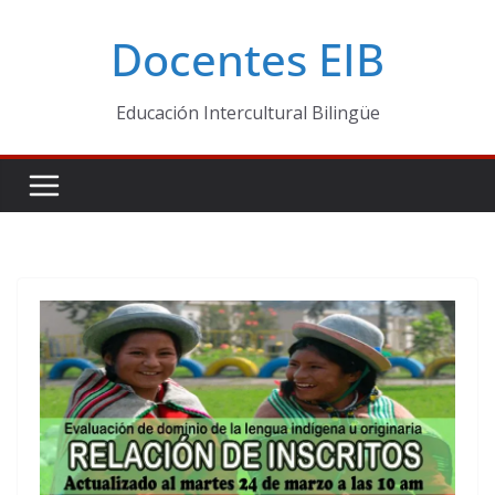
Skip
Docentes EIB
to
content
Educación Intercultural Bilingüe