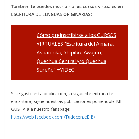
También te puedes inscribir a los cursos virtuales en
ESCRITURA DE LENGUAS ORIGINARIAS:
Cómo preinscribirse a los CURSOS
VIRTUALES “Escritura del Aimara,
Ashaninka, Shipibo, Awajun,
Quechua Central y/o Quechua
Sureño” +VIDEO
Si te gustó esta publicación, la siguiente entrada te
encantará, sigue nuestras publicaciones poniéndole ME
GUSTA a a nuestro fanspage:
https://web.facebook.com/TudocenteEIB/