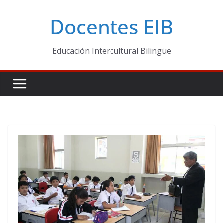
Skip
Docentes EIB
to
content
Educación Intercultural Bilingüe