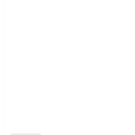
………………………