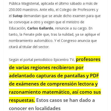
Pública Magisterial, aplicada el último sábado a más de
250.000 maestros. Ante ello, el Colegio de Profesores y
el
Sutep
demandan que se anule dicho examen para que
se convoque a otro y exigen que el ministro de
Educación,
Carlos Gallardo
, renuncie a su cargo. En
tanto, la Fenate pide que, tras la nulidad, ya se aplique el
nombramiento automático. Y el Congreso anuncia que
citará al titular del sector.
profesores
Según el portal periodístico Epicentro TV,
de varias regiones recibieron por
adelantado capturas de pantallas y PDF
de exámenes de comprensión lectora y
razonamiento matemático, así como sus
respuestas.
Estos casos se han dado a
conocer en localidades