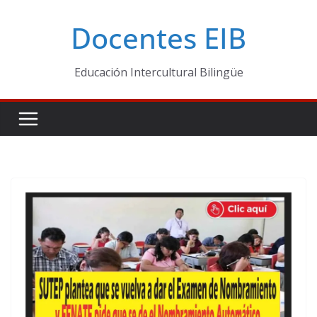
Skip
Docentes EIB
to
content
Educación Intercultural Bilingüe