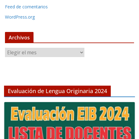
Feed de comentarios
WordPress.org
Archivos
A
r
c
h
i
v
Evaluación de Lengua Originaria 2024
o
s