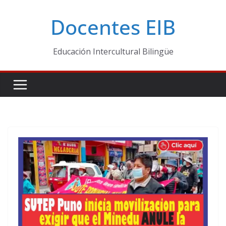
Skip
Docentes EIB
to
content
Educación Intercultural Bilingüe