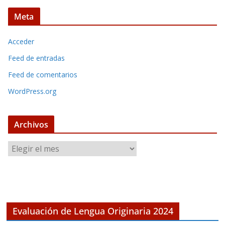
Meta
Acceder
Feed de entradas
Feed de comentarios
WordPress.org
Archivos
A
r
c
h
i
v
Evaluación de Lengua Originaria 2024
o