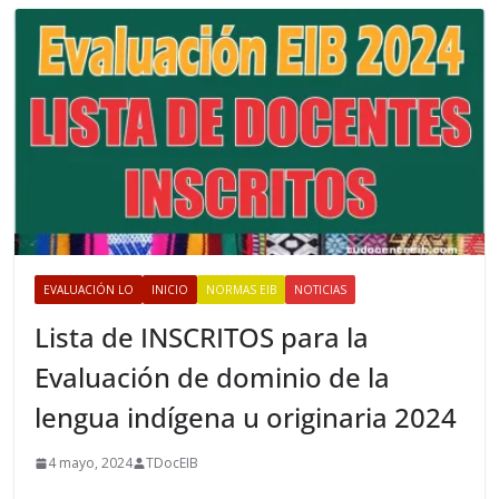
s
EVALUACIÓN LO
INICIO
NORMAS EIB
NOTICIAS
Lista de INSCRITOS para la
Evaluación de dominio de la
lengua indígena u originaria 2024
4 mayo, 2024
TDocEIB