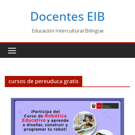
Skip
Docentes EIB
to
content
Educación Intercultural Bilingüe
cursos de pereuduca gratis