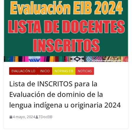
s
EVALUACIÓN LO
INICIO
NORMAS EIB
NOTICIAS
Lista de INSCRITOS para la
Evaluación de dominio de la
lengua indígena u originaria 2024
4 mayo, 2024
TDocEIB