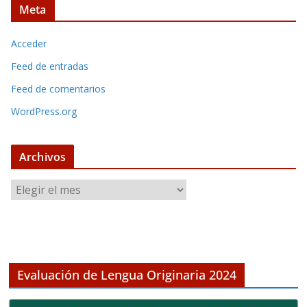
Meta
Acceder
Feed de entradas
Feed de comentarios
WordPress.org
Archivos
A
r
c
h
i
v
Evaluación de Lengua Originaria 2024
o