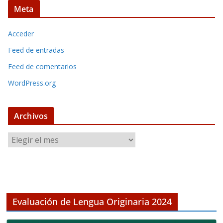
Meta
Acceder
Feed de entradas
Feed de comentarios
WordPress.org
Archivos
A
r
c
h
i
v
Evaluación de Lengua Originaria 2024
o