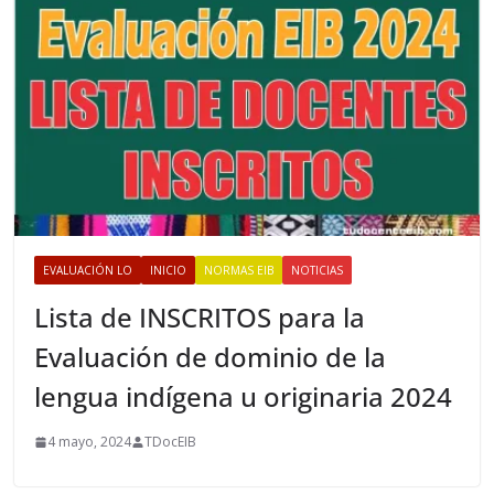
s
EVALUACIÓN LO
INICIO
NORMAS EIB
NOTICIAS
Lista de INSCRITOS para la
Evaluación de dominio de la
lengua indígena u originaria 2024
4 mayo, 2024
TDocEIB