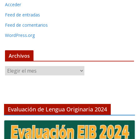
Acceder
Feed de entradas
Feed de comentarios
WordPress.org
Archivos
A
r
c
h
i
v
Evaluación de Lengua Originaria 2024
o
s