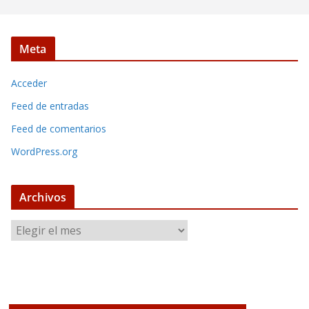
Meta
Acceder
Feed de entradas
Feed de comentarios
WordPress.org
Archivos
A
r
c
h
i