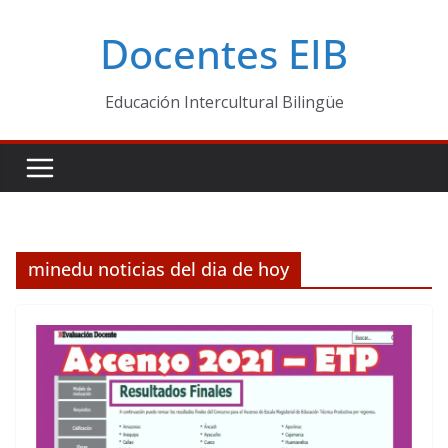
Skip
Docentes EIB
to
content
Educación Intercultural Bilingüe
minedu noticias del dia de hoy