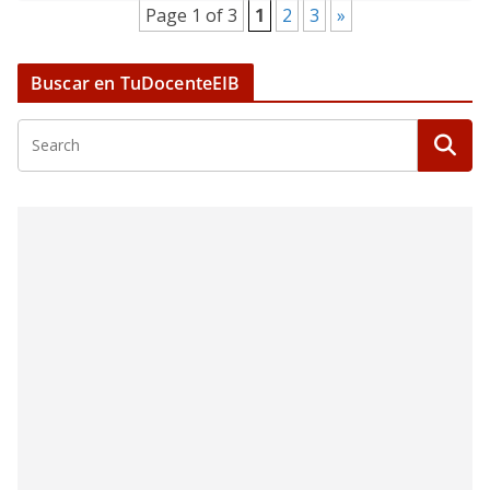
Page 1 of 3
1
2
3
»
Buscar en TuDocenteEIB