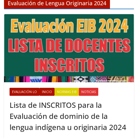
v
Evaluación de Lengua Originaria 2024
o
s
EVALUACIÓN LO
INICIO
NORMAS EIB
NOTICIAS
Lista de INSCRITOS para la
Evaluación de dominio de la
lengua indígena u originaria 2024